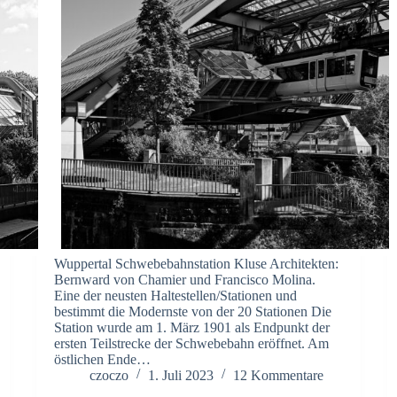
Wuppertal Schwebebahnstation Kluse Architekten:
Bernward von Chamier und Francisco Molina.
Eine der neusten Haltestellen/Stationen und
bestimmt die Modernste von der 20 Stationen Die
Station wurde am 1. März 1901 als Endpunkt der
ersten Teilstrecke der Schwebebahn eröffnet. Am
östlichen Ende…
czoczo
1. Juli 2023
12 Kommentare