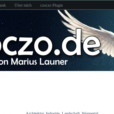
funk
Über mich
czoczo Plugin
Architektur
,
Industrie
,
Landschaft
,
Wuppertal