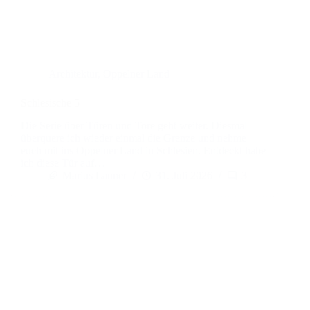
Architektur
,
Oppelner Land
Schlesische 5
Die Serie über Türen und Tore geht weiter. Diesmal
überquere ich wieder einmal die Grenze und nehme
euch mit ins Oppelner Land in Schlesien. Entdeckt habe
ich diese Tür auf…
Marius Launer
31. Juli 2026
3