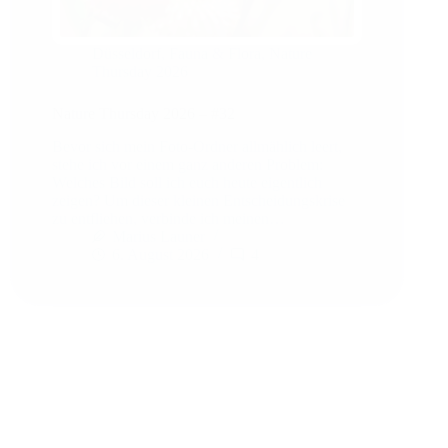
Düsseldorf
,
Fauna & Flora
,
Nature
Thursday 2026
Nature Thursday 2026 – #32
Bevor sich mein Foto-Ordner allmählich leert,
stehe ich vor einem ganz anderen Problem:
Welches Bild soll ich euch heute eigentlich
zeigen? Um dieser kleinen Entscheidungskrise
zu entfliehen, verbinde ich meinen…
Marius Launer
6. August 2026
4