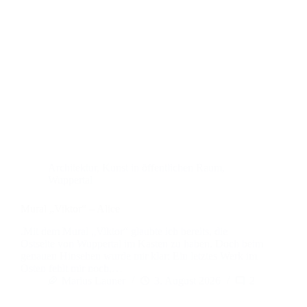
Architektur
,
Kunst in öffentlichen Raum
,
Wuppertal
Mural „Viktor“ – Alice
.Mit dem Mural „Viktor“ glaubte ich bereits, die
Ostseite von Wuppertal im Kasten zu haben. Doch beim
genauen Hinsehen wurde mir klar: Ein letztes Werk im
Osten fehlt mir noch,…
Marius Launer
3. August 2026
2