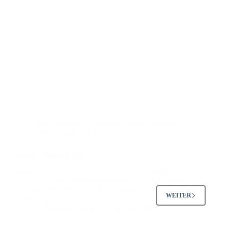
Fauna & Flora
,
Landschaft
,
Nature Thursday
2026
,
Oppelner Land
Nature Thursday 2026 – #31
Es gibt sie noch, die alten Alleen – diese Straßen, die
den Blick jedes Autofahrers magisch anziehen. Wenn
ich dort vorbeifahre, bin ich vom Anblick immer wieder
WEITER
überwältigt. Doch eine…
Marius Launer
30. Juli 2026
7