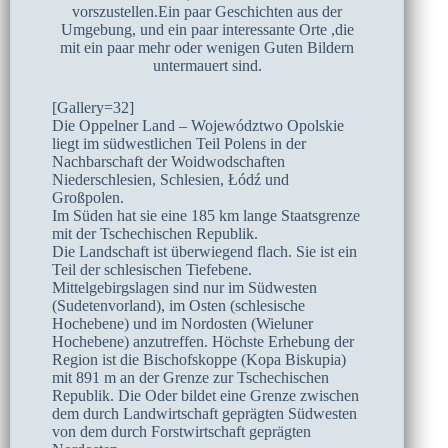
vorszustellen.Ein paar Geschichten aus der
Umgebung, und ein paar interessante Orte ,die
mit ein paar mehr oder wenigen Guten Bildern
untermauert sind.
[Gallery=32]
Die Oppelner Land – Województwo Opolskie
liegt im südwestlichen Teil Polens in der
Nachbarschaft der Woidwodschaften
Niederschlesien, Schlesien, Łódź und
Großpolen.
Im Süden hat sie eine 185 km lange Staatsgrenze
mit der Tschechischen Republik.
Die Landschaft ist überwiegend flach. Sie ist ein
Teil der schlesischen Tiefebene.
Mittelgebirgslagen sind nur im Südwesten
(Sudetenvorland), im Osten (schlesische
Hochebene) und im Nordosten (Wieluner
Hochebene) anzutreffen. Höchste Erhebung der
Region ist die Bischofskoppe (Kopa Biskupia)
mit 891 m an der Grenze zur Tschechischen
Republik. Die Oder bildet eine Grenze zwischen
dem durch Landwirtschaft geprägten Südwesten
von dem durch Forstwirtschaft geprägten