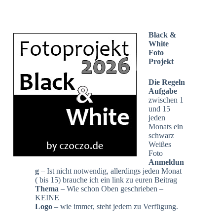
Black &
White
Foto
Projekt
Die Regeln
Aufgabe
–
zwischen 1
und 15
jeden
Monats ein
schwarz
Weißes
Foto
Anmeldun
g
– Ist nicht notwendig, allerdings jeden Monat
( bis 15) brauche ich ein link zu euren Beitrag
Thema
– Wie schon Oben geschrieben –
KEINE
Logo
– wie immer, steht jedem zu Verfügung.