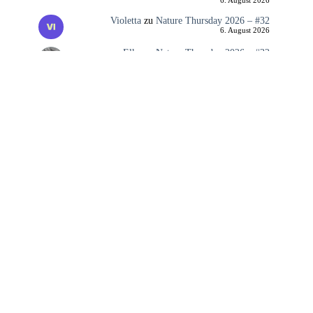
6. August 2026
Violetta
zu
Nature Thursday 2026 – #32
6. August 2026
Elke
zu
Nature Thursday 2026 – #32
6. August 2026
Anke
zu
Nature Thursday 2026 – #32
6. August 2026
Elke
zu
Der krumme Spiegel der Zeit
5. August 2026
Martin
zu
Sommer in Wuppertal
5. August 2026
Marius Launer
zu
Mural „Viktor“ – Alice
4. August 2026
Elke
zu
Mural „Viktor“ – Alice
3. August 2026
Marius Launer
zu
Black & White – AUGUST
2026
3. August 2026
Elke
zu
Black & White – AUGUST 2026
3. August 2026
Impressum
&
Datenschutzerklärung