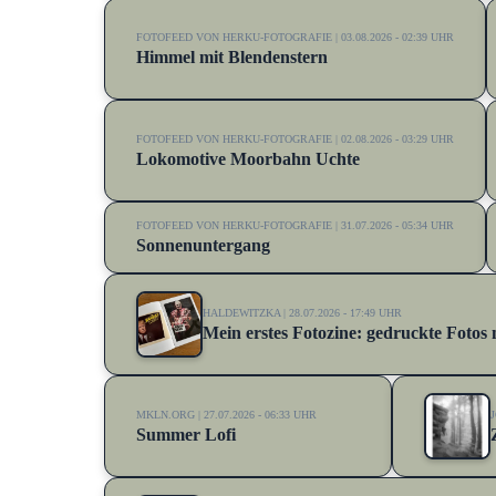
FOTOFEED VON HERKU-FOTOGRAFIE | 03.08.2026 - 02:39 UHR
Himmel mit Blendenstern
FOTOFEED VON HERKU-FOTOGRAFIE | 02.08.2026 - 03:29 UHR
Lokomotive Moorbahn Uchte
FOTOFEED VON HERKU-FOTOGRAFIE | 31.07.2026 - 05:34 UHR
Sonnenuntergang
HALDEWITZKA | 28.07.2026 - 17:49 UHR
Mein erstes Fotozine: gedruckte Foto
MKLN.ORG | 27.07.2026 - 06:33 UHR
J
Summer Lofi