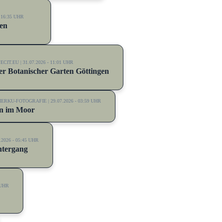
 16:35 UHR
en
ECIT.EU | 31.07.2026 - 11:01 UHR
er Botanischer Garten Göttingen
RKU-FOTOGRAFIE | 29.07.2026 - 03:59 UHR
rn im Moor
026 - 05:45 UHR
ntergang
 UHR