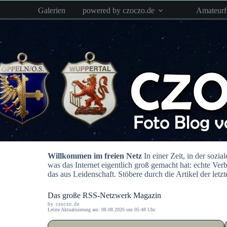
Zum
Galerien
powered by czoczo.de
Amateur
Inhalt
springen
Willkommen im freien Netz
In einer Zeit, in der soz
was das Internet eigentlich groß gemacht hat: echte Ver
das aus Leidenschaft. Stöbere durch die Artikel der let
Das große RSS-Netzwerk Magazin
by czoczo.de
Letzte Aktualisierung am: 08.08.2026 um 05:48 Uhr.