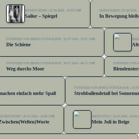
JOCHEN PETRY | 02.08.2026 - 19:53 UHR
MAINZAUBER | 02.08.2026 -
Sailor – Spiegel
In Bewegung bleib
FOTOFEED VON HERKU-FOTOGRAFIE | 31.07.2026 - 23:02 UHR
3HEF
Die Schiene
Alt
FOTOFEED VON HERKU-FOTOGRAFIE | 30.07.2026 - 06:57 UHR
FOTOFEED VON HE
Weg durchs Moor
Blendenste
FOTOFEED VON HERKU-FOTOGRAFIE | 28.07.2
s machen einfach mehr Spaß
Strohballendetail bei Sonnenu
OCHEN PETRY | 26.07.2026 - 19:40 UHR
3HEFECIT.EU | 25.07.2026 - 23:06
Zwischen(Welten)Worte
Mein Juli in Beige