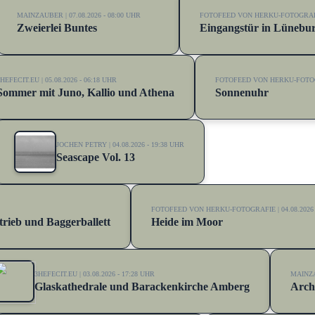
MAINZAUBER | 07.08.2026 - 08:00 UHR
FOTOFEED VON HERKU-FOTOGRAFIE 
Zweierlei Buntes
Eingangstür in Lünebu
HEFECIT.EU | 05.08.2026 - 06:18 UHR
FOTOFEED VON HERKU-FOTOGRA
Sommer mit Juno, Kallio und Athena
Sonnenuhr
JOCHEN PETRY | 04.08.2026 - 19:38 UHR
Seascape Vol. 13
FOTOFEED VON HERKU-FOTOGRAFIE | 04.08.2026 
rieb und Baggerballett
Heide im Moor
3HEFECIT.EU | 03.08.2026 - 17:28 UHR
MAINZAU
Glaskathedrale und Barackenkirche Amberg
Arch