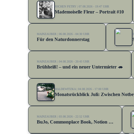
JOCHEN PETRY | 07.08.2026 - 19:47 UHR
Mademoiselle Fleur – Portrait #10
MAINZAUBER | 06.08.2026 - 04:30 UHR
3
Für den Naturdonnerstag
MAINZAUBER | 04.08.2026 - 20:43 UHR
Brühheiß! – und ein neuer Untermieter 🦔
HALDEWITZKA | 04.08.2026 - 17:00 UHR
Monatsrückblick Juli: Zwischen Notbet
MAINZAUBER | 03.08.2026 - 22:52 UHR
BuJo, Commonplace Book, Notion …