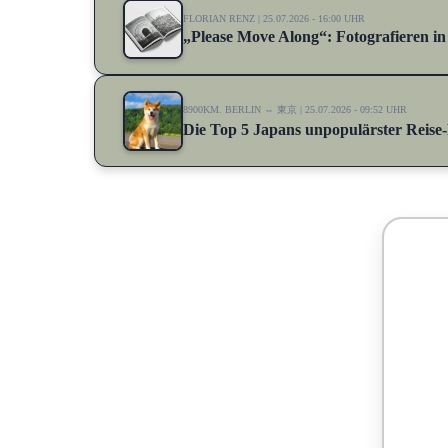
FLORIAN RENZ | 25.07.2026 - 16:00 UHR
„Please Move Along“: Fotografieren i
8900KM. BERLIN ⇔ 東京 | 25.07.2026 - 09:52 UHR
Die Top 5 Japans unpopulärster Reise