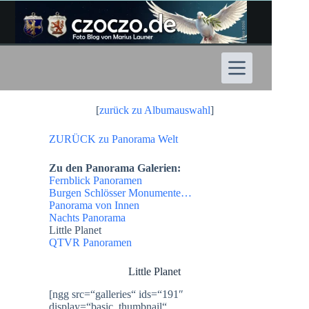
Zum
Inhalt
springen
[
zurück zu Albumauswahl
]
ZURÜCK zu Panorama Welt
Zu den Panorama Galerien:
Fernblick Panoramen
Burgen Schlösser Monumente…
Panorama von Innen
Nachts Panorama
Little Planet
QTVR Panoramen
Little Planet
[ngg src=“galleries“ ids=“191″
display=“basic_thumbnail“