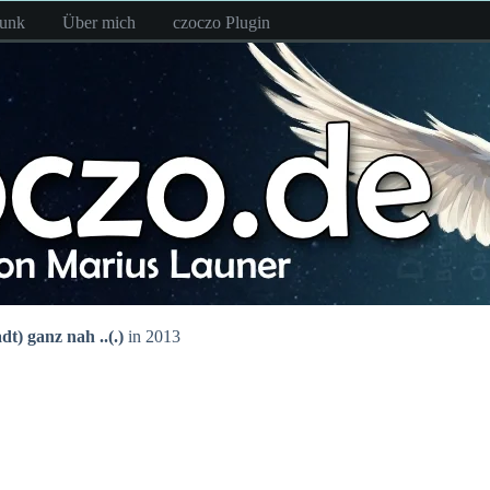
funk
Über mich
czoczo Plugin
dt) ganz nah ..(.)
in 2013