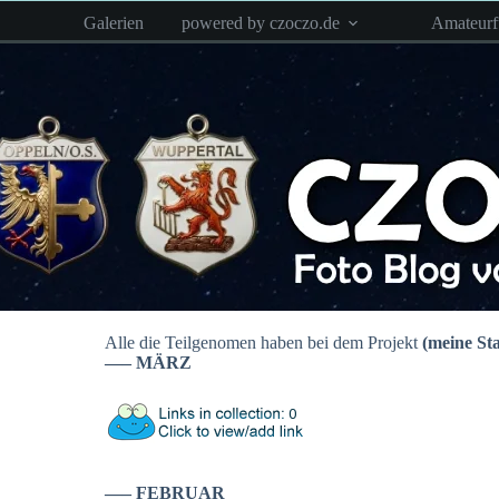
Zum
Galerien
powered by czoczo.de
Amateur
Inhalt
springen
Alle die Teilgenomen haben bei dem Projekt
(meine Sta
—– MÄRZ
—– FEBRUAR