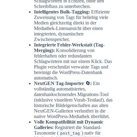
Schlagwörtern in Echtzeit, ohne den
Schreibfluss zu unterbrechen.
Intelligentes Bulk-Tagging:
Effiziente
Zuweisung von Tags für beliebig viele
Medien gleichzeitig direkt in der
Mediathek-Listenansicht über einen
integrierten, dynamischen
Zwischenspeicher.
Integrierte Fehler-Werkstatt (Tag-
Merging):
Konsolidierung von
fehlerhaften oder redundanten
Schlagwörtern mit nur einem Klick. Das
Plugin verschmilzt verwaiste Tags und
bereinigt die WordPress-Datenbank
automatisch.
NextGEN Tag-Importer 🔄:
Ein
vollständig automatisiertes,
datenbankschonendes Migrations-Tool
(inklusive visuellem Vorab-Testlauf), das
historische Bildeigenschaften aus alten
NextGEN-Gallerien verlustfrei in die
native WordPress-Mediathek überführt.
Volle Kompatibilität mit Dynamic
Galleries:
Registriert die Standard-
Taxonomie (
) nativ für
post_tag