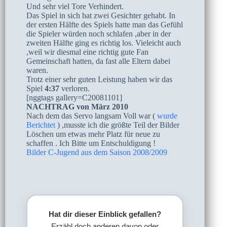
Und sehr viel Tore Verhindert.
Das Spiel in sich hat zwei Gesichter gehabt. In
der ersten Hälfte des Spiels hatte man das Gefühl
die Spieler würden noch schlafen ,aber in der
zweiten Hälfte ging es richtig los. Vieleicht auch
,weil wir diesmal eine richtig gute Fan
Gemeinschaft hatten, da fast alle Eltern dabei
waren.
Trotz einer sehr guten Leistung haben wir das
Spiel
4:37
verloren.
[nggtags gallery=C20081101]
NACHTRAG von März 2010
Nach dem das Servo langsam Voll war (
wurde
Berichtet
) ,musste ich die größte Teil der Bilder
Löschen um etwas mehr Platz für neue zu
schaffen . Ich Bitte um Entschuldigung !
Bilder C-Jugend aus dem Saison 2008/2009
Hat dir dieser Einblick gefallen?
Erzähl doch anderen davon oder