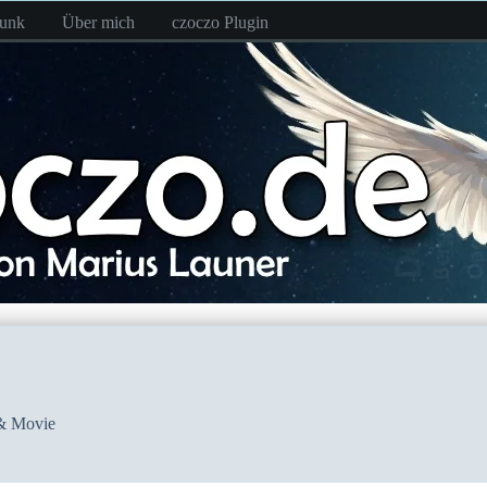
funk
Über mich
czoczo Plugin
& Movie