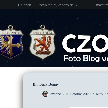
Zum
Galerien
powered by czoczo.de
Amateur
Inhalt
springen
Big Buck Bunny
czoczo
8. Februar 2009
Musik 