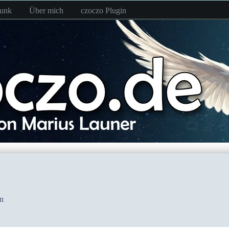
funk
Über mich
czoczo Plugin
n