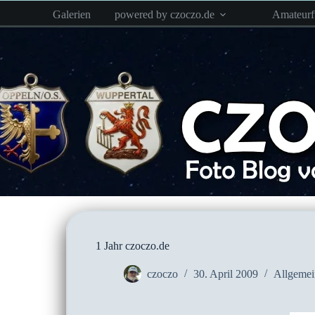
Zum
Galerien
powered by czoczo.de
Amateur
Inhalt
springen
1 Jahr czoczo.de
czoczo
30. April 2009
Allgemei