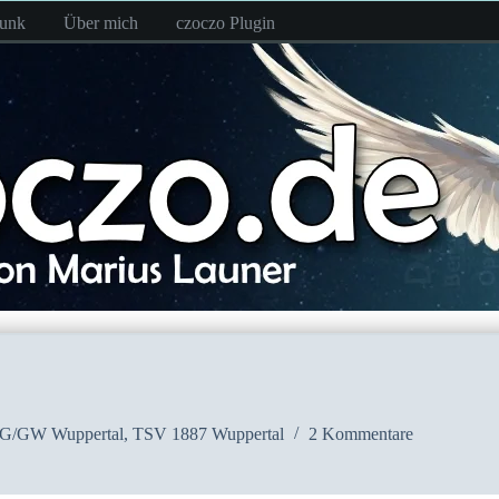
funk
Über mich
czoczo Plugin
G/GW Wuppertal
,
TSV 1887 Wuppertal
2 Kommentare