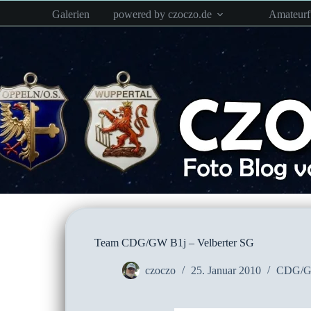
Zum
Galerien
powered by czoczo.de
Amateur
Inhalt
springen
Team CDG/GW B1j – Velberter SG
czoczo
25. Januar 2010
CDG/G