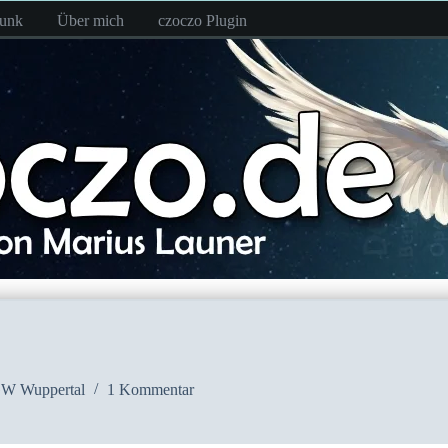
funk
Über mich
czoczo Plugin
W Wuppertal
1 Kommentar