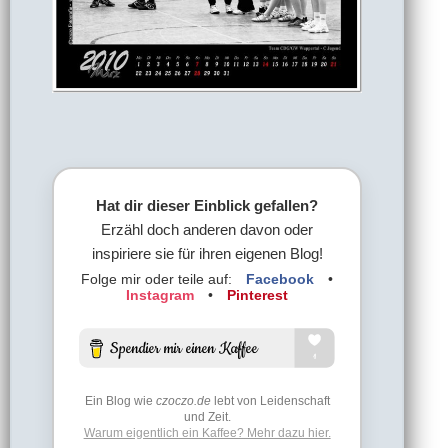
Hat dir dieser Einblick gefallen?
Erzähl doch anderen davon oder
inspiriere sie für ihren eigenen Blog!
Folge mir oder teile auf:
Facebook
•
Instagram
•
Pinterest
Ein Blog wie
czoczo.de
lebt von Leidenschaft
und Zeit.
Warum eigentlich ein Kaffee? Mehr dazu hier.