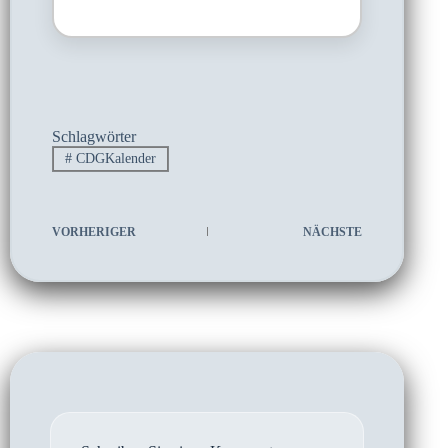
Schlagwörter
#
CDGKalender
VORHERIGER
NÄCHSTE