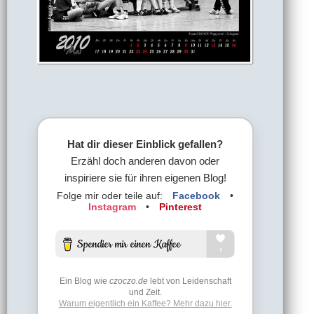
Hat dir dieser Einblick gefallen?
Erzähl doch anderen davon oder
inspiriere sie für ihren eigenen Blog!
Folge mir oder teile auf:
Facebook
•
Instagram
•
Pinterest
Ein Blog wie
czoczo.de
lebt von Leidenschaft
und Zeit.
Warum eigentlich ein Kaffee? Mehr dazu hier.