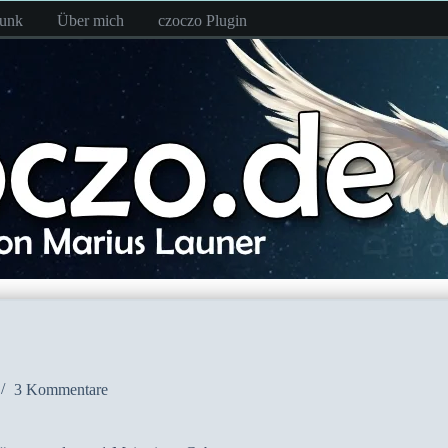
funk
Über mich
czoczo Plugin
3 Kommentare