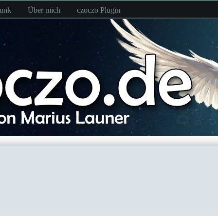
funk
Über mich
czoczo Plugin
n