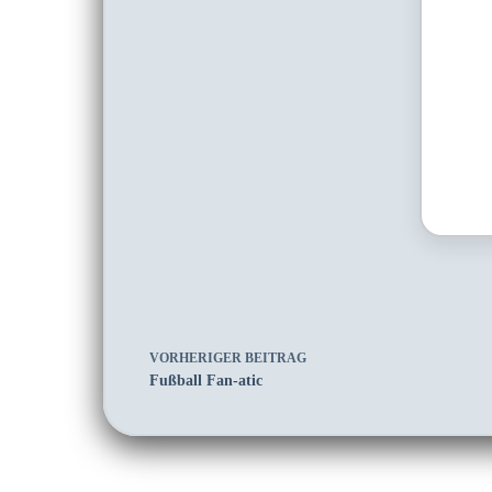
VORHERIGER
BEITRAG
Fußball Fan-atic