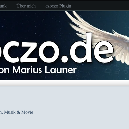
funk
Über mich
czoczo Plugin
n
,
Musik & Movie