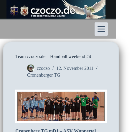
Zum
Inhalt
springen
Team czoczo.de – Handball weekend #4
czoczo
12. November 2011
Cronenberger TG
Cronenberg TG mD1 – ASV Wuppertal