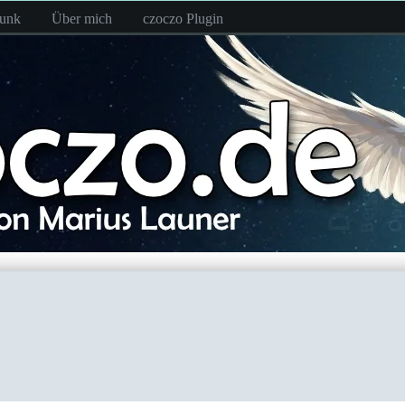
funk
Über mich
czoczo Plugin