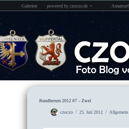
Zum
Galerien
powered by czoczo.de
Amateur
Inhalt
springen
Rundherum 2012 #7 – Zwei
czoczo
25. Juli 2012
Allgemein