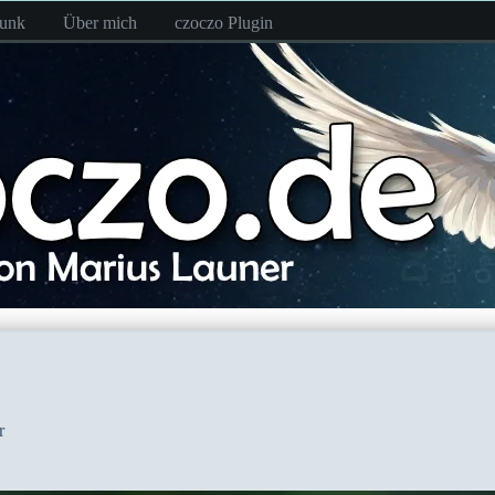
funk
Über mich
czoczo Plugin
r