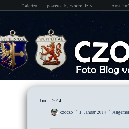
Zum
Galerien
powered by czoczo.de
Amateur
Inhalt
springen
Januar 2014
czoczo
1. Januar 2014
Allgeme