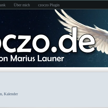
funk
Über mich
czoczo Plugin
in
,
Kalender