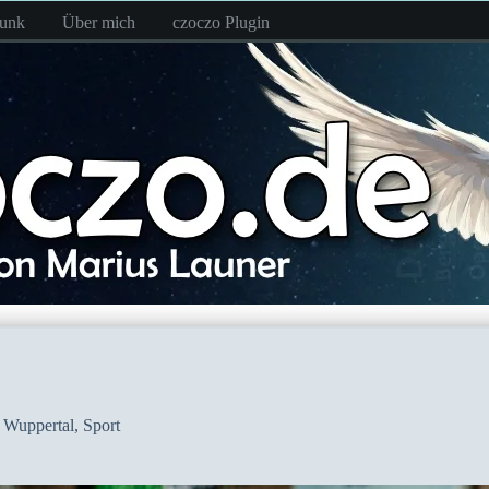
funk
Über mich
czoczo Plugin
Wuppertal
,
Sport