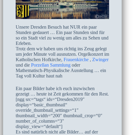
Unsere Dresden Besuch hat NUR ein paar
Stunden gedauert … Ein paar Stunden sind für
so ein Stadt viel zu wenig um alles zu Sehen und
Erleben.
Trotz dem wir haben uns richtig ins Zeug gelegt
um jeder Minute voll ausnutzen. Orgelkonzert im
Katholischen Hofkirche,
Frauenkirche
,
Zwinger
und die
Porzellan Sammlung
oder
Mathematisch-Physikalische Ausstellung … ein
Tag voll Kultur haut nah
Ein paar Bilder habe ich euch inzwischen
gezeigt … heute ist Zeit gekommen für den Rest.
[ngg src=“tags“ ids=“Dresden2019″
display=“basic_thumbnail“
override_thumbnail_settings=“1″
thumbnail_width=“200″ thumbnail_crop=“0″
number_of_columns=“3″
display_view=“default“]
Es sind natürlich nicht alle Bilder… auf der