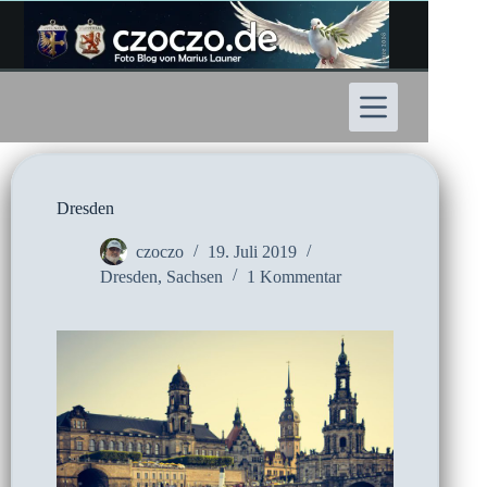
Zum
Inhalt
springen
Dresden
czoczo
19. Juli 2019
Dresden
,
Sachsen
1 Kommentar