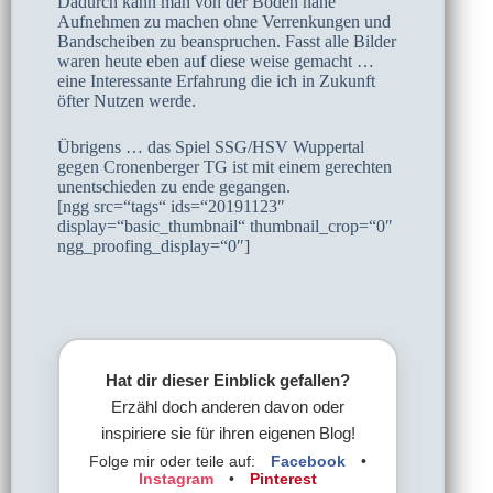
Dadurch kann man von der Boden nähe
Aufnehmen zu machen ohne Verrenkungen und
Bandscheiben zu beanspruchen. Fasst alle Bilder
waren heute eben auf diese weise gemacht …
eine Interessante Erfahrung die ich in Zukunft
öfter Nutzen werde.
Übrigens … das Spiel SSG/HSV Wuppertal
gegen Cronenberger TG ist mit einem gerechten
unentschieden zu ende gegangen.
[ngg src=“tags“ ids=“20191123″
display=“basic_thumbnail“ thumbnail_crop=“0″
ngg_proofing_display=“0″]
Hat dir dieser Einblick gefallen?
Erzähl doch anderen davon oder
inspiriere sie für ihren eigenen Blog!
Folge mir oder teile auf:
Facebook
•
Instagram
•
Pinterest