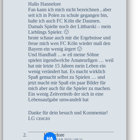
Hallo Hannelore
Fan kann ich mich nicht bezeichnen , aber
seit ich in Polen zu schule gegangen bin,
halte ich auch FC Köln die Daumen.
Damals Spielte noch der Littbarski – mein
Lieblings Spieler. 🙂
heute schaue auch mir die Ergebnisse und
freue mich wen FC Köln wieder mall den
Bayern ein wenig ärgert 🙂
Und Handball …w eil meine Söhne
spielen irgendwelche Amateurligen … weil
hat mir letzte 15 Jahren mein Leben ein
wenig verändert hat. Es macht wirklich
Spaß gemacht selbst zu Spielen … und
jetzt macht mir Spaß ein paar Bilder für
mich aber auch für die Spieler zu machen.
Ein wenig Zeitvertreib der sich in eine
Lebensaufgabe umwandelt hat
Danke für dein besuch und Kommentar!
LG czoczo
Hannelore
6. FEBRUAR 2023 / 08:21