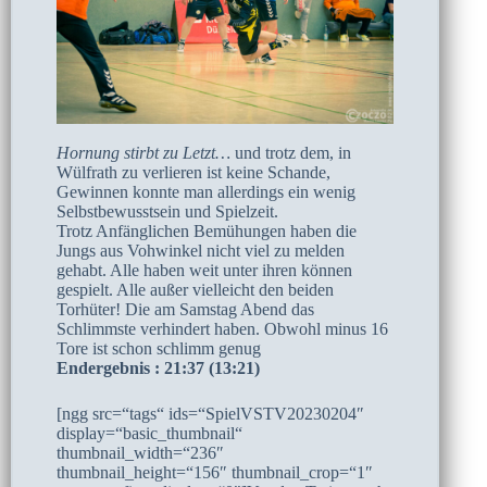
Hornung stirbt zu Letzt…
und trotz dem, in
Wülfrath zu verlieren ist keine Schande,
Gewinnen konnte man allerdings ein wenig
Selbstbewusstsein und Spielzeit.
Trotz Anfänglichen Bemühungen haben die
Jungs aus Vohwinkel nicht viel zu melden
gehabt. Alle haben weit unter ihren können
gespielt. Alle außer vielleicht den beiden
Torhüter! Die am Samstag Abend das
Schlimmste verhindert haben. Obwohl minus 16
Tore ist schon schlimm genug
Endergebnis : 21:37 (13:21)
[ngg src=“tags“ ids=“SpielVSTV20230204″
display=“basic_thumbnail“
thumbnail_width=“236″
thumbnail_height=“156″ thumbnail_crop=“1″