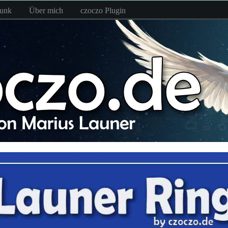
funk
Über mich
czoczo Plugin