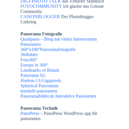
DIGI-PHOTO TALK
das Virtueler Stamtisch
FOTOCOMMUNITY
ich glaube das Grüsste
Community
CANONBLOGGER
Der Photoblogger
Linkring
Panorama Fotografie
Qualipano
– Blog mit vielen Interessanten
Panoramen
360°x180°Panoramafotografie
360bilder
Foto360°
Europa in 360°
Landmarks of Britain
Panorama XL
Harlem-13-Gigapixels
Spherical Panoramas
trandafir-panoramen
Panoramabilder.de
Interaktive Panoramen
Panorama Technik
PanoPress
– PanoPress WordPress app für
panoramen