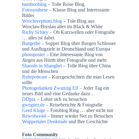
bambooblog
– Tolle Reise Blog
Fotosynthese
– Klasse Blog und Interessante
Bilder
Wroclovephoto.blog
– Tole Blog aus
Wroclaw/Breslau alles im Black & White
Richy Schley
– Ob Kurzwellen oder Fotografie
… alles ist dabei
Burgerbe
– Supper Blog über Burgen Schlosser
und Ausflugziele in Deutschland und Europa
photoposter
– Eine Interessante Blog von
Jürgen aus Hürth über Fotografie und mehr
Shaoshi in Shanghei
– Tolle Blog über China
und die Menschen
Ruhrpottcast
– Kurzgeschichten die man Lesen
sollte
Photogedanken Zwanzig Elf
– Jeder Tag ein
neues Bild und eine Gedanke dazu .
DDpix
– Lohnt sich zu besuchen
gwegner.de
– Reiseberichte & Fotografie
Gerd Kluge
– Fotoblog Ring … aber nicht nur
Rewolwe44
– Immer wieder Net zu Besuchen
Wuppertaler Denkmale
und Ihre Geschichte
Foto Community