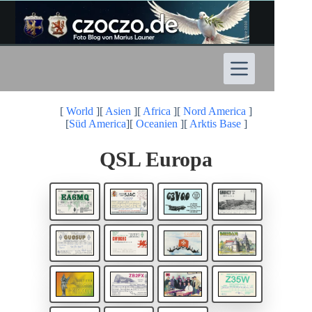
Zum
Inhalt
springen
[
World
][
Asien
][
Africa
][
Nord America
]
[
Süd America
][
Oceanien
][
Arktis Base
]
QSL Europa