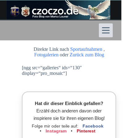
Zum
Inhalt
springen
Direkte Link nach
Sportaufnahmen
,
Fotogalerien
oder
Zurück zum Blog
[ngg src=“galleries“ ids=“130″
display=“pro_mosaic“]
Hat dir dieser Einblick gefallen?
Erzähl doch anderen davon oder
inspiriere sie für ihren eigenen Blog!
Folge mir oder teile auf:
Facebook
•
Instagram
•
Pinterest