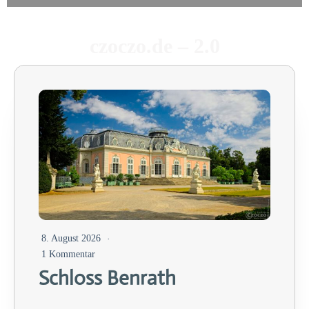
Zum
Inhalt
springen
czoczo.de – 2.0
8. August 2026
1 Kommentar
Schloss Benrath