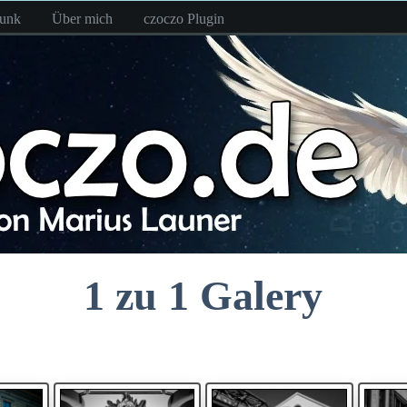
funk
Über mich
czoczo Plugin
1 zu 1 Galery