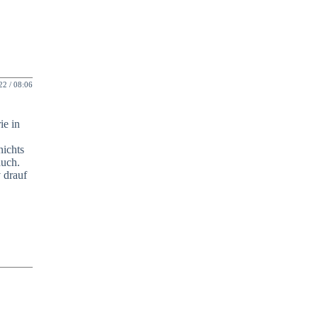
2 / 08:06
ie in
nichts
auch.
 drauf