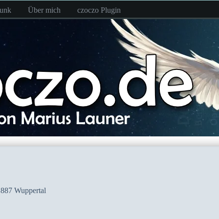
funk
Über mich
czoczo Plugin
887 Wuppertal