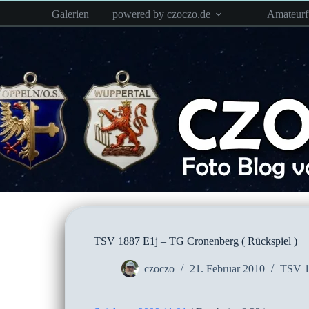
Zum
Galerien
powered by czoczo.de
Amateur
Inhalt
springen
TSV 1887 E1j – TG Cronenberg ( Rückspiel )
czoczo
21. Februar 2010
TSV 1