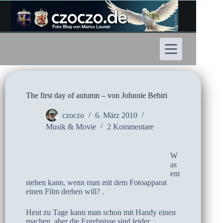
Zum
Inhalt
springen
The first day of autumn – von Johnnie Behiri
czoczo
6. März 2010
Musik & Movie
2 Kommentare
W
as
ent
stehen kann, wenn man mit dem Fotoapparat
einen Film drehen will? .
Heut zu Tage kann man schon mit Handy einen
machen, aber die Ergebnisse sind leider