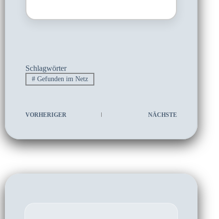
Schlagwörter
#
Gefunden im Netz
VORHERIGER
NÄCHSTE