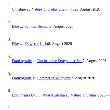
Christine
zu
Nature Thursday 2026 – #32
8. August 2026
Elke
zu
Schloss Benrath
8. August 2026
Elke
zu
Es werde Licht
8. August 2026
Fraukografie
zu
Der krumme Spiegel der Zeit
7. August 2026
Fraukografie
zu
Sommer in Wuppertal
7. August 2026
Life Images by Jill, West Australia
zu
Nature Thursday 2026 –