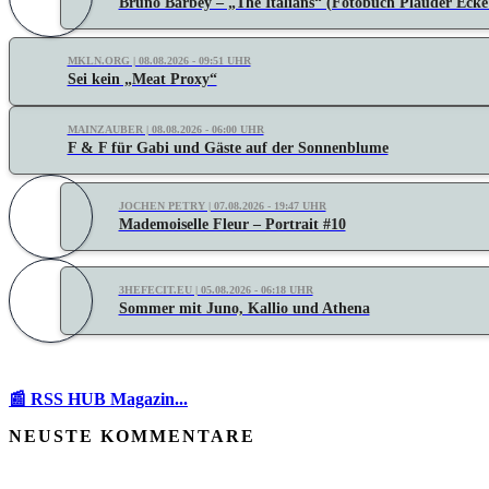
Bruno Barbey – „The Italians“ (Fotobuch Plauder Ecke
MKLN.ORG | 08.08.2026 - 09:51 UHR
Sei kein „Meat Proxy“
MAINZAUBER | 08.08.2026 - 06:00 UHR
F & F für Gabi und Gäste auf der Sonnenblume
JOCHEN PETRY | 07.08.2026 - 19:47 UHR
Mademoiselle Fleur – Portrait #10
3HEFECIT.EU | 05.08.2026 - 06:18 UHR
Sommer mit Juno, Kallio und Athena
📰 RSS HUB Magazin...
NEUSTE KOMMENTARE