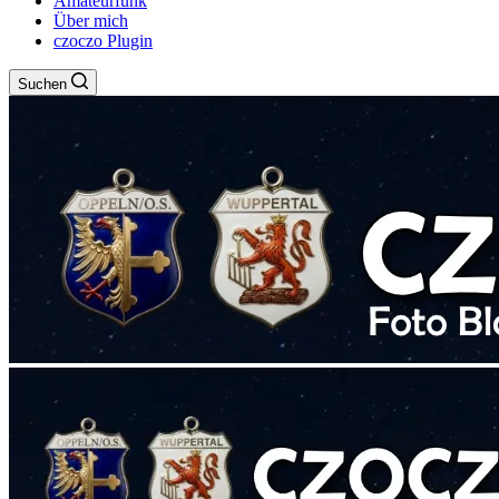
Amateurfunk
Über mich
czoczo Plugin
Suchen