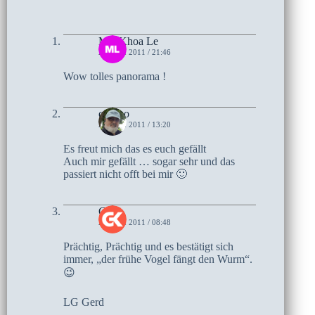
Mai Khoa Le
27. MAI 2011 / 21:46
Wow tolles panorama !
czoczo
25. MAI 2011 / 13:20
Es freut mich das es euch gefällt
Auch mir gefällt … sogar sehr und das
passiert nicht offt bei mir 🙂
Gerd
25. MAI 2011 / 08:48
Prächtig, Prächtig und es bestätigt sich
immer, „der frühe Vogel fängt den Wurm“.
😉
LG Gerd