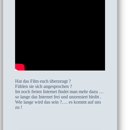
Hat das Film euch überzeugt ?
Fühlen sie sich angesprochen ?
Im noch freien Internet findet man mehr dazu …
so lange das Internet frei und unzensiert bleibt .
Wie lange wird das sein ?…. es kommt auf uns
zu !