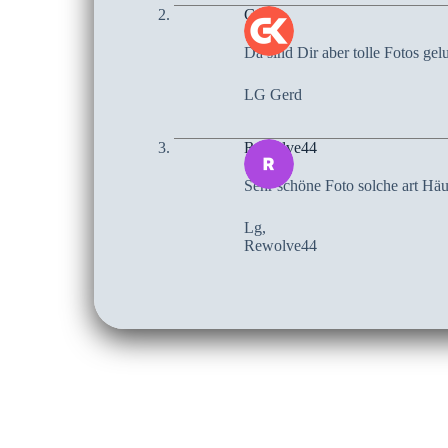
Gerd
Da sind Dir aber tolle Fotos ge
LG Gerd
Rewolve44
Sehr schöne Foto solche art Häus
Lg,
Rewolve44