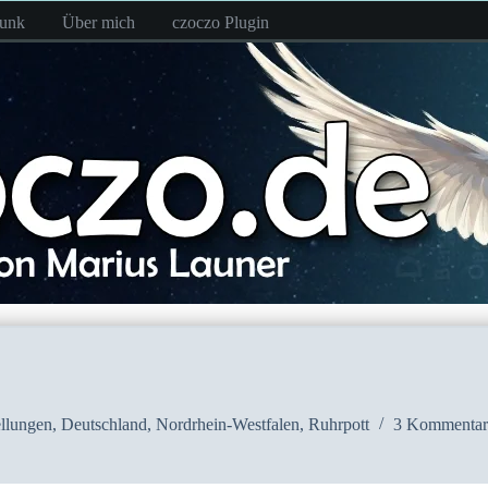
funk
Über mich
czoczo Plugin
llungen
,
Deutschland
,
Nordrhein-Westfalen
,
Ruhrpott
3 Kommentar