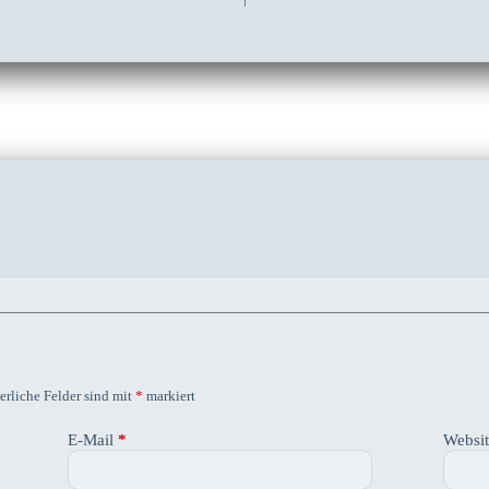
erliche Felder sind mit
*
markiert
E-Mail
*
Websi