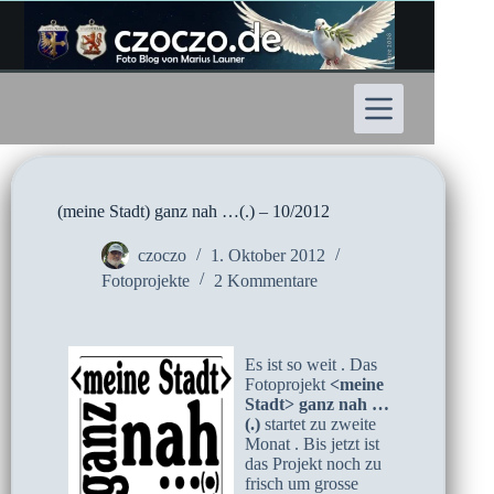
Zum
Inhalt
springen
(meine Stadt) ganz nah …(.) – 10/2012
czoczo
1. Oktober 2012
Fotoprojekte
2 Kommentare
Es ist so weit . Das
Fotoprojekt
<meine
Stadt>
ganz nah …
(.)
startet zu zweite
Monat . Bis jetzt ist
das Projekt noch zu
frisch um grosse