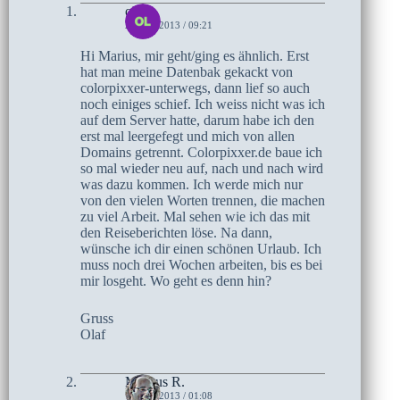
olaf
2. JULI 2013 / 09:21
Hi Marius, mir geht/ging es ähnlich. Erst
hat man meine Datenbak gekackt von
colorpixxer-unterwegs, dann lief so auch
noch einiges schief. Ich weiss nicht was ich
auf dem Server hatte, darum habe ich den
erst mal leergefegt und mich von allen
Domains getrennt. Colorpixxer.de baue ich
so mal wieder neu auf, nach und nach wird
was dazu kommen. Ich werde mich nur
von den vielen Worten trennen, die machen
zu viel Arbeit. Mal sehen wie ich das mit
den Reiseberichten löse. Na dann,
wünsche ich dir einen schönen Urlaub. Ich
muss noch drei Wochen arbeiten, bis es bei
mir losgeht. Wo geht es denn hin?
Gruss
Olaf
Markus R.
1. JULI 2013 / 01:08