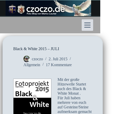
Zum
Inhalt
springen
Black & White 2015 – JULI
czoczo
2. Juli 2015
Allgemein
17 Kommentare
Mit der große
Hitzewelle Startet
auch des Black &
White Monat .
Für Juli haben
mehrere von euch
auf Gesteine/Steine
aufmerksam gemacht