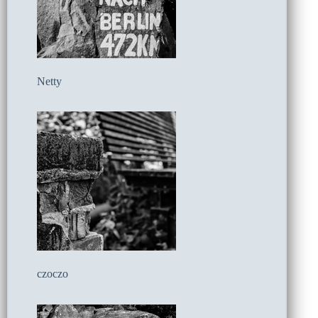
Netty
czoczo