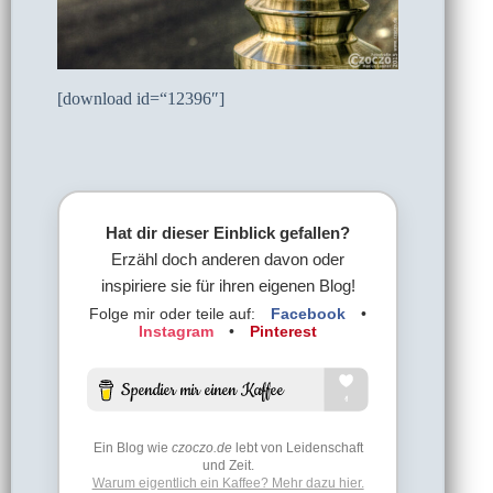
[download id=“12396″]
Hat dir dieser Einblick gefallen?
Erzähl doch anderen davon oder
inspiriere sie für ihren eigenen Blog!
Folge mir oder teile auf:
Facebook
•
Instagram
•
Pinterest
Ein Blog wie
czoczo.de
lebt von Leidenschaft
und Zeit.
Warum eigentlich ein Kaffee? Mehr dazu hier.