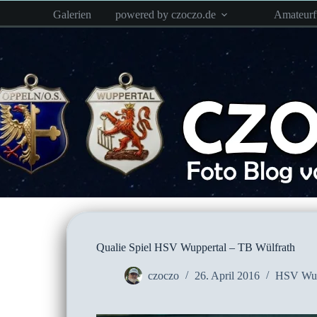
Zum
Galerien
powered by czoczo.de
Amateur
Inhalt
springen
Qualie Spiel HSV Wuppertal – TB Wülfrath
czoczo
26. April 2016
HSV Wup