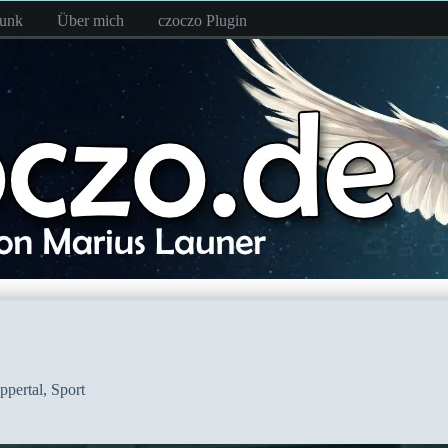
funk
Über mich
czoczo Plugin
pertal
,
Sport