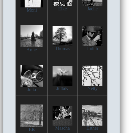
Elke
Jaelle
Moni
Thomas
Judith
Anne
JuttaK
Netty
Jutta
Mascha
Esther
Els