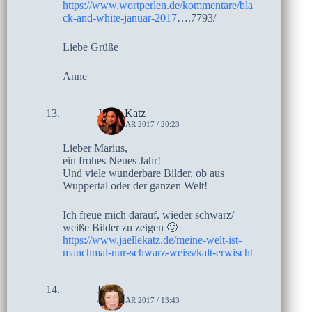
https://www.wortperlen.de/kommentare/bla
ck-and-white-januar-2017
….7793/
Liebe Grüße
Anne
Jaelle Katz
4. JANUAR 2017 / 20:23
Lieber Marius,
ein frohes Neues Jahr!
Und viele wunderbare Bilder, ob aus
Wuppertal oder der ganzen Welt!
Ich freue mich darauf, wieder schwarz/
weiße Bilder zu zeigen 🙂
https://www.jaellekatz.de/meine-welt-ist-
manchmal-nur-schwarz-weiss/kalt-erwischt
Elke
4. JANUAR 2017 / 13:43