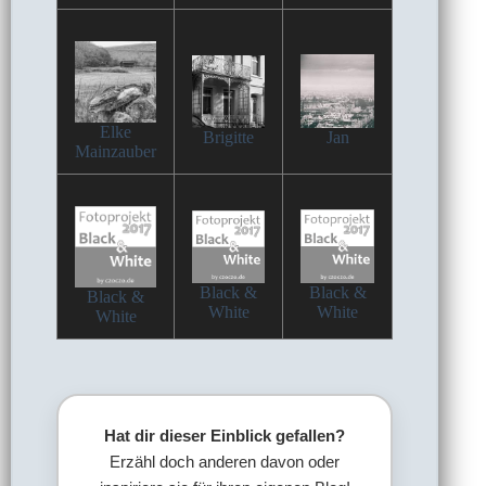
Elke
Brigitte
Jan
Mainzauber
Black &
Black &
Black &
White
White
White
Hat dir dieser Einblick gefallen?
Erzähl doch anderen davon oder