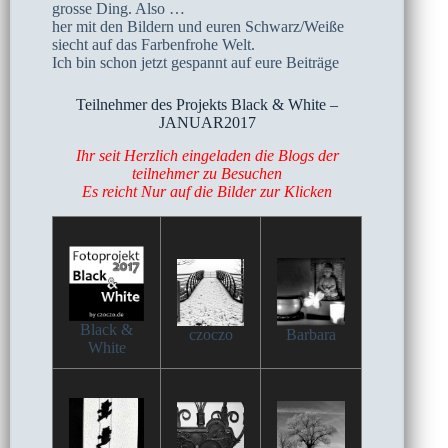
grosse Ding. Also …
her mit den Bildern und euren Schwarz/Weiße
siecht auf das Farbenfrohe Welt.
Ich bin schon jetzt gespannt auf eure Beiträge
Teilnehmer des Projekts Black & White –
JANUAR2017
Ihr seit Herzlich eingeladen die Blogs der
teilnehmer zu Besuchen
Es reicht Nur auf die Bilder zur Klicken
Black &
czoczo
Barbara
White