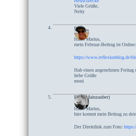
Heuschrecke
Viele Grüße,
Netty
moni
Hallo Marius,
mein Februar-Beitrag ist Online:
https://www.reflexionblog.de/b
Hab einen angenehmen Freitag u
liebe Grüße
moni
Elke (Mainzauber)
Hallo Marius,
hier kommt mein Beitrag zu dei
Der Direktlink zum Foto:
https: