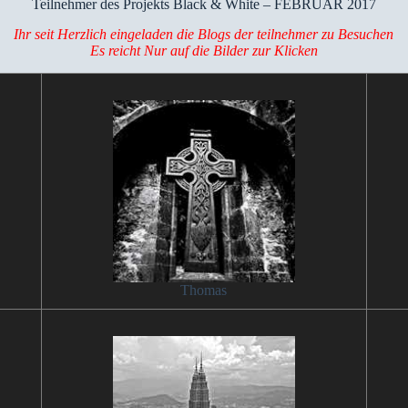
Teilnehmer des Projekts Black & White – FEBRUAR 2017
Ihr seit Herzlich eingeladen die Blogs der teilnehmer zu Besuchen
Es reicht Nur auf die Bilder zur Klicken
Thomas