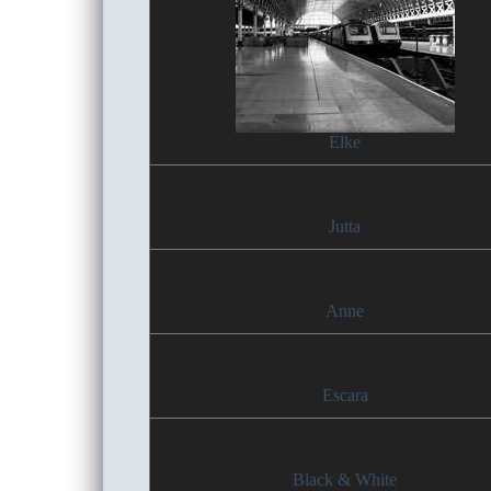
Elke
Jutta
Anne
Escara
Black & White