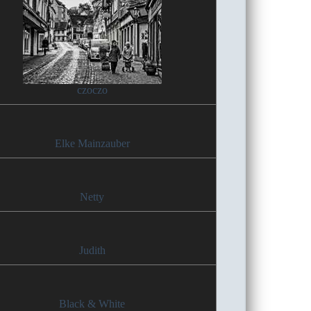
czoczo
Elke Mainzauber
Netty
Judith
Black & White