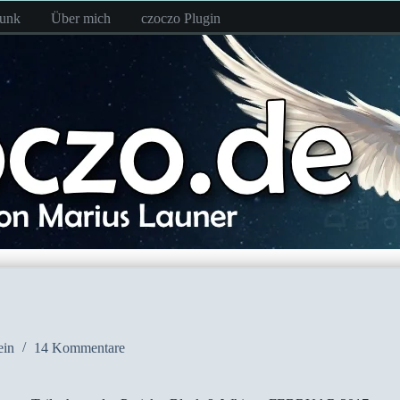
funk
Über mich
czoczo Plugin
ein
14 Kommentare