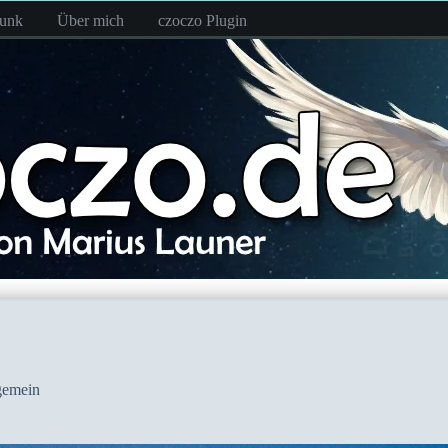
funk
Über mich
czoczo Plugin
gemein