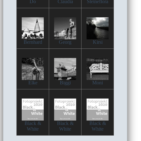
Do
Claudia
Steineflora
Bernhard
Georg
Kirsi
Elke
Biggi
Moni
Black &
Black &
Black &
White
White
White