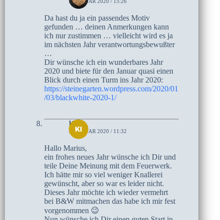
3. JANUAR 2020 / 15:26
Da hast du ja ein passendes Motiv
gefunden … deinen Anmerkungen kann
ich nur zustimmen … vielleicht wird es ja
im nächsten Jahr verantwortungsbewußter
…
Dir wünsche ich ein wunderbares Jahr
2020 und biete für den Januar quasi einen
Blick durch einen Turm ins Jahr 2020:
https://steinegarten.wordpress.com/2020/01
/03/blackwhite-2020-1/
Kirsi
3. JANUAR 2020 / 11:32
Hallo Marius,
ein frohes neues Jahr wünsche ich Dir und
teile Deine Meinung mit dem Feuerwerk.
Ich hätte mir so viel weniger Knallerei
gewünscht, aber so war es leider nicht.
Dieses Jahr möchte ich wieder vermehrt
bei B&W mitmachen das habe ich mir fest
vorgenommen 😉
Nun wünsche ich Dir einen guten Start in