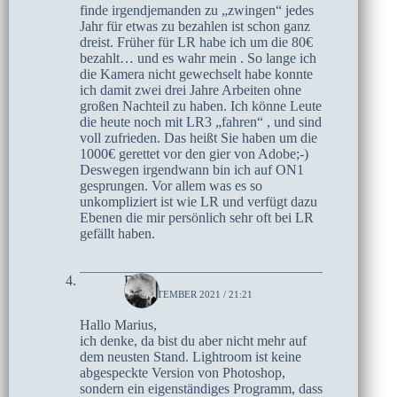
finde irgendjemanden zu „zwingen“ jedes
Jahr für etwas zu bezahlen ist schon ganz
dreist. Früher für LR habe ich um die 80€
bezahlt… und es wahr mein . So lange ich
die Kamera nicht gewechselt habe konnte
ich damit zwei drei Jahre Arbeiten ohne
großen Nachteil zu haben. Ich könne Leute
die heute noch mit LR3 „fahren“ , und sind
voll zufrieden. Das heißt Sie haben um die
1000€ gerettet vor den gier von Adobe;-)
Deswegen irgendwann bin ich auf ON1
gesprungen. Vor allem was es so
unkompliziert ist wie LR und verfügt dazu
Ebenen die mir persönlich sehr oft bei LR
gefällt haben.
Elke
18. SEPTEMBER 2021 / 21:21
Hallo Marius,
ich denke, da bist du aber nicht mehr auf
dem neusten Stand. Lightroom ist keine
abgespeckte Version von Photoshop,
sondern ein eigenständiges Programm, dass