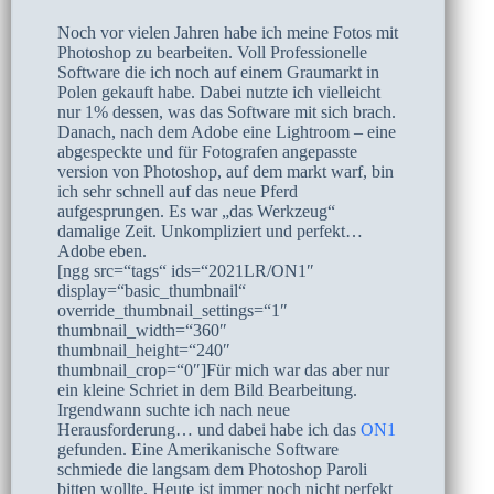
Noch vor vielen Jahren habe ich meine Fotos mit
Photoshop zu bearbeiten. Voll Professionelle
Software die ich noch auf einem Graumarkt in
Polen gekauft habe. Dabei nutzte ich vielleicht
nur 1% dessen, was das Software mit sich brach.
Danach, nach dem Adobe eine Lightroom – eine
abgespeckte und für Fotografen angepasste
version von Photoshop, auf dem markt warf, bin
ich sehr schnell auf das neue Pferd
aufgesprungen. Es war „das Werkzeug“
damalige Zeit. Unkompliziert und perfekt…
Adobe eben.
[ngg src=“tags“ ids=“2021LR/ON1″
display=“basic_thumbnail“
override_thumbnail_settings=“1″
thumbnail_width=“360″
thumbnail_height=“240″
thumbnail_crop=“0″]Für mich war das aber nur
ein kleine Schriet in dem Bild Bearbeitung.
Irgendwann suchte ich nach neue
Herausforderung… und dabei habe ich das
ON1
gefunden. Eine Amerikanische Software
schmiede die langsam dem Photoshop Paroli
bitten wollte. Heute ist immer noch nicht perfekt