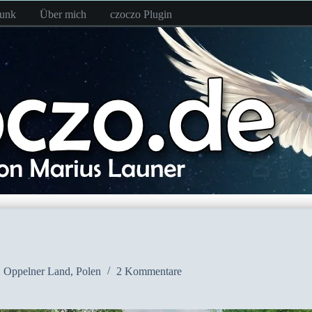
funk
Über mich
czoczo Plugin
,
Oppelner Land
,
Polen
2 Kommentare