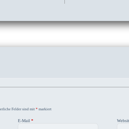
erliche Felder sind mit
*
markiert
E-Mail
*
Websi