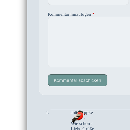
Kommentar hinzufügen
*
Kommentar abschicken
Jutta Kupke
Wie schön !
Liebe Grüße